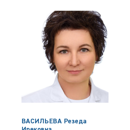
ВАСИЛЬЕВА Резеда
ХАН
Ирековна
Шам