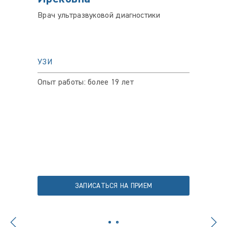
Врач ультразвуковой диагностики
Врач у
УЗИ
УЗИ
Опыт работы: более 19 лет
Опыт ра
Цена пр
ЗАПИСАТЬСЯ НА ПРИЕМ