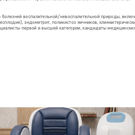
тр болезней воспалительной/невоспалительной природы, вклю
есплодие), эндометрит, поликистоз яичников, климактерическ
ециалисты первой и высшей категории, кандидаты медицинских