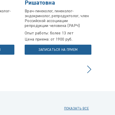
Ришатовна
Серг
колог-
Врач-гинеколог, гинеколог-
Врач а
эндокринолог, репродуктолог, член
Опыт р
Российской ассоциации
Цена пр
репродукции человека (РАРЧ)
Опыт работы: более 13 лет
Цена приема: от 1900 руб.
М
ЗАПИСАТЬСЯ НА ПРИЕМ
ПОКАЗАТЬ ВСЕ