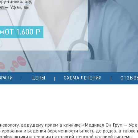
ру-гинекологу,
уп — Уфа», вы
ОТ 1.600 Р
ем
ВРАЧИ
ЦЕНЫ
СХЕМА ЛЕЧЕНИЯ
ОТЗЫВ
некологу, ведущему прием в клинике «Медикал Он Груп — Уфа»
нирования и ведения беременности вплоть до родов, а также
 профилактики и терапии патологий женской половой системы.