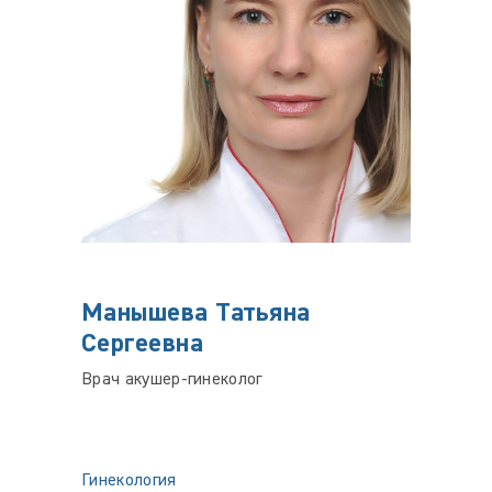
Манышева Татьяна
КУТ
Сергеевна
Риша
Врач акушер-гинеколог
Врач-ги
репроду
ассоци
(РАРЧ)
Гинекология
Гинеко