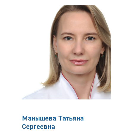
Манышева Татьяна
КУТ
Сергеевна
Риша