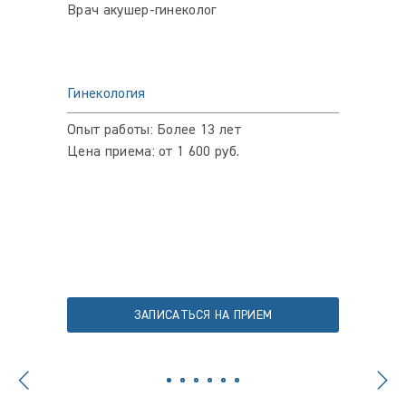
Врач акушер-гинеколог
Врач-ги
репроду
ассоци
(РАРЧ)
Гинекология
Гинеко
Опыт работы: Более 13 лет
Опыт ра
Цена приема: от 1 600 руб.
Цена пр
ЗАПИСАТЬСЯ НА ПРИЕМ