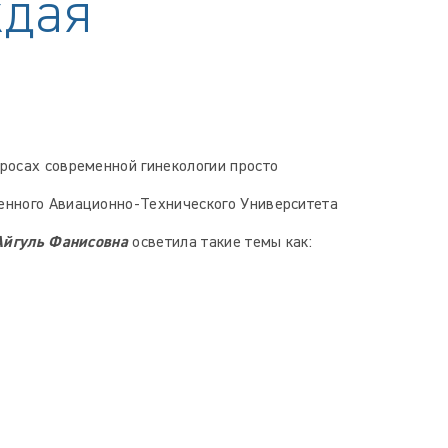
ждая
росах современной гинекологии просто
енного Авиационно-Технического Университета
Айгуль Фанисовна
осветила такие темы как: