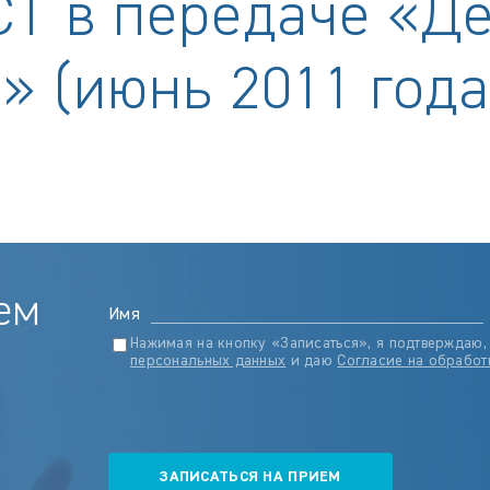
СТ в передаче «Д
» (июнь 2011 года
ем
Имя
Нажимая на кнопку «Записаться», я подтверждаю,
персональных данных
и даю
Согласие на обработ