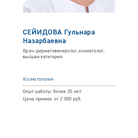
СЕЙИДОВА Гульнара
ЛИТ
Назарбаевна
Анат
Врач-дерматовенеролог, косметолог,
Врач-д
высшая категория
космет
Косметология
Космет
Опыт работы: более 25 лет
Опыт ра
Цена приема: от 2 000 руб.
Цена пр