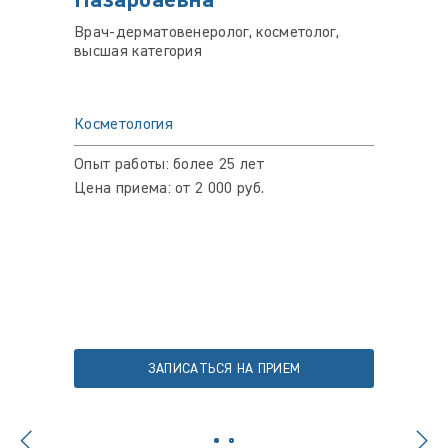
Назарбаевна
Анат
Врач-дерматовенеролог, косметолог,
Врач-д
высшая категория
космет
Косметология
Космет
Опыт работы: более 25 лет
Опыт ра
Цена приема: от 2 000 руб.
Цена пр
ЗАПИСАТЬСЯ НА ПРИЕМ