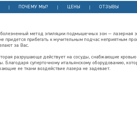
ПОЧЕМУ МЫ?
ЦЕНЫ
ОТЗЫВЫ
зболезненный метод эпиляции подмышечных зон — лазерная эп
 не придется прибегать к мучительным подчас неприятным про
елают за Вас.
которая разрушающе действует на сосуды, снабжающие кровью
ы. Благодаря суперточному итальянскому оборудованию, кото
жающие ее ткани воздействие лазера не задевает.