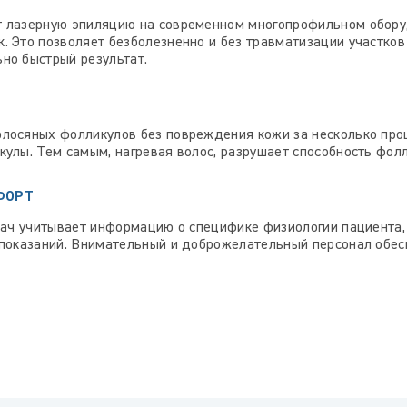
 лазерную эпиляцию на современном многопрофильном оборуд
. Это позволяет безболезненно и без травматизации участко
но быстрый результат.
лосяных фолликулов без повреждения кожи за несколько проц
улы. Тем самым, нагревая волос, разрушает способность фол
ФОРТ
врач учитывает информацию о специфике физиологии пациента
опоказаний. Внимательный и доброжелательный персонал обе