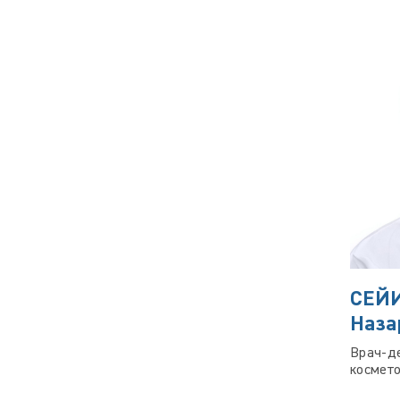
СЕЙИ
Наза
Врач-д
космето