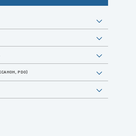
А
САНОН, PDO)