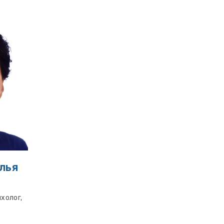
лья
холог,